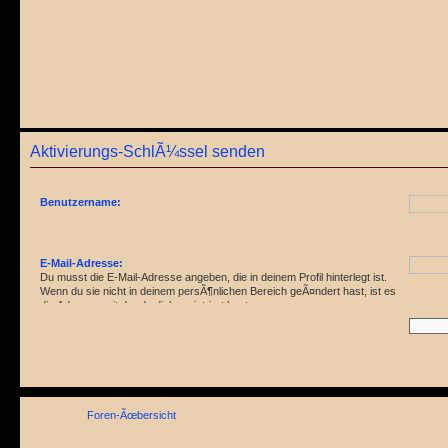
Aktivierungs-SchlÃ¼ssel senden
Benutzername:
E-Mail-Adresse:
Du musst die E-Mail-Adresse angeben, die in deinem Profil hinterlegt ist.
Wenn du sie nicht in deinem persÃ¶nlichen Bereich geÃ¤ndert hast, ist es
die Adresse, mit der du dich registriert hast.
Foren-Ãœbersicht