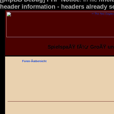
header information - headers already s
SpielspaÃŸ fÃ¼r GroÃŸ un
Foren-Ãœbersicht