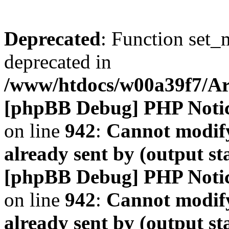
Deprecated
: Function set_
deprecated in
/www/htdocs/w00a39f7/A
[phpBB Debug] PHP Noti
on line
942
:
Cannot modify
already sent by (output s
[phpBB Debug] PHP Noti
on line
942
:
Cannot modify
already sent by (output s