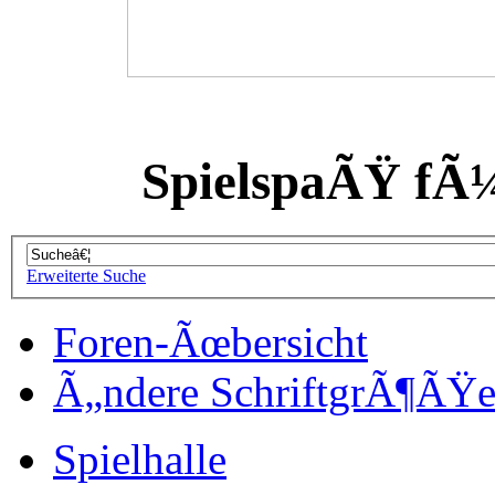
SpielspaÃŸ fÃ
Erweiterte Suche
Foren-Ãœbersicht
Ã„ndere SchriftgrÃ¶ÃŸ
Spielhalle