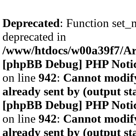
Deprecated
: Function set_
deprecated in
/www/htdocs/w00a39f7/A
[phpBB Debug] PHP Noti
on line
942
:
Cannot modify
already sent by (output s
[phpBB Debug] PHP Noti
on line
942
:
Cannot modify
already sent by (output s