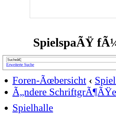
SpielspaÃŸ fÃ
Erweiterte Suche
Foren-Ãœbersicht
‹
Spiel
Ã„ndere SchriftgrÃ¶ÃŸ
Spielhalle