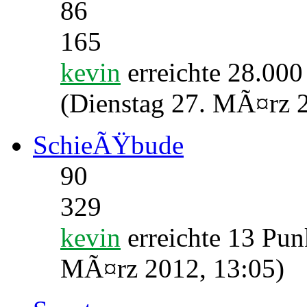
86
165
kevin
erreichte 28.000
(Dienstag 27. MÃ¤rz 
SchieÃŸbude
90
329
kevin
erreichte 13 Pun
MÃ¤rz 2012, 13:05)