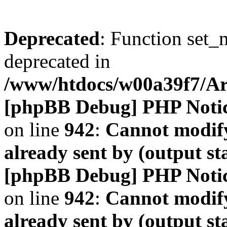
Deprecated
: Function set_
deprecated in
/www/htdocs/w00a39f7/A
[phpBB Debug] PHP Noti
on line
942
:
Cannot modify
already sent by (output s
[phpBB Debug] PHP Noti
on line
942
:
Cannot modify
already sent by (output s