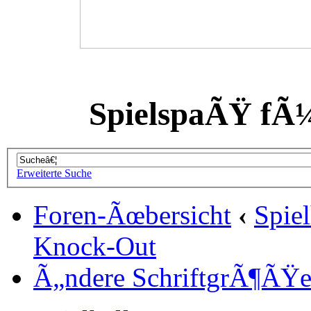
SpielspaÃŸ fÃ
Erweiterte Suche
Foren-Ãœbersicht
‹
Spiel
Knock-Out
Ã„ndere SchriftgrÃ¶ÃŸ