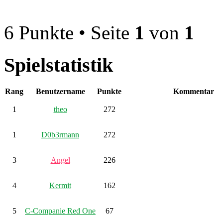
6 Punkte • Seite
1
von
1
Spielstatistik
Rang
Benutzername
Punkte
Kommentar
1
theo
272
1
D0b3rmann
272
3
Angel
226
4
Kermit
162
5
C-Companie Red One
67