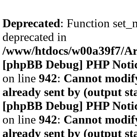
Deprecated
: Function set_
deprecated in
/www/htdocs/w00a39f7/A
[phpBB Debug] PHP Noti
on line
942
:
Cannot modify
already sent by (output s
[phpBB Debug] PHP Noti
on line
942
:
Cannot modify
already sent by (output s