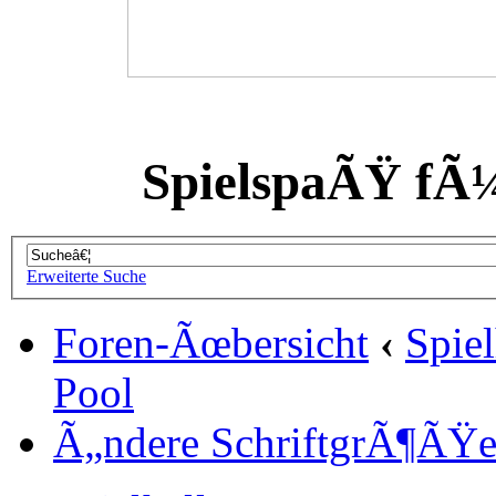
SpielspaÃŸ fÃ
Erweiterte Suche
Foren-Ãœbersicht
‹
Spiel
Pool
Ã„ndere SchriftgrÃ¶ÃŸ