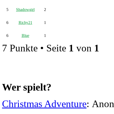
5
Shadowgirl
2
6
Richy21
1
6
Blue
1
7 Punkte • Seite
1
von
1
Wer spielt?
Christmas Adventure
: Ano