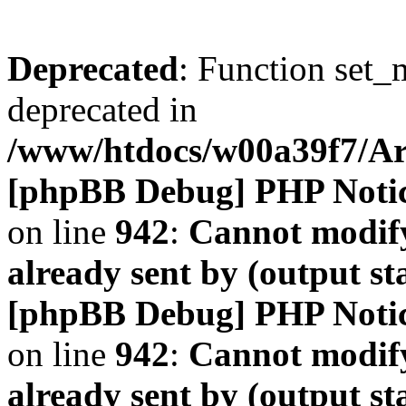
Deprecated
: Function set_
deprecated in
/www/htdocs/w00a39f7/A
[phpBB Debug] PHP Noti
on line
942
:
Cannot modify
already sent by (output s
[phpBB Debug] PHP Noti
on line
942
:
Cannot modify
already sent by (output s