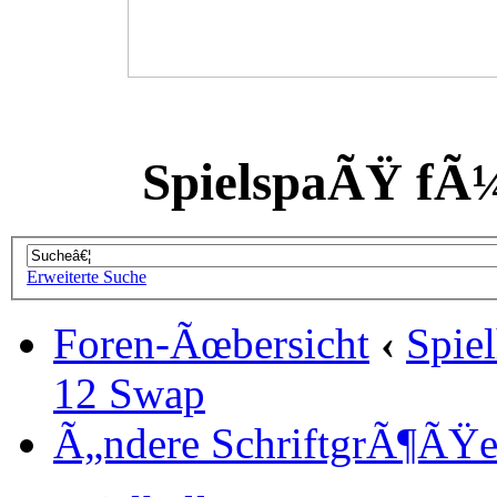
SpielspaÃŸ fÃ
Erweiterte Suche
Foren-Ãœbersicht
‹
Spiel
12 Swap
Ã„ndere SchriftgrÃ¶ÃŸ