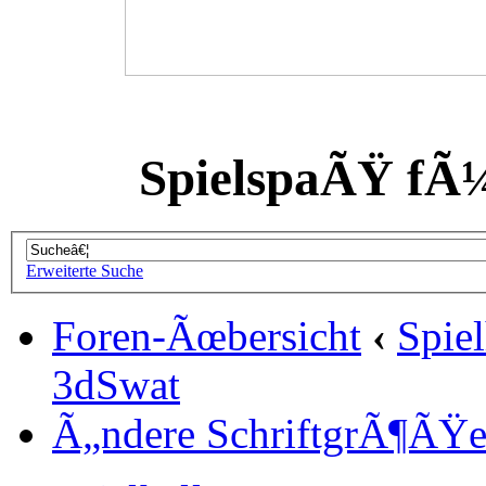
SpielspaÃŸ fÃ
Erweiterte Suche
Foren-Ãœbersicht
‹
Spiel
3dSwat
Ã„ndere SchriftgrÃ¶ÃŸ