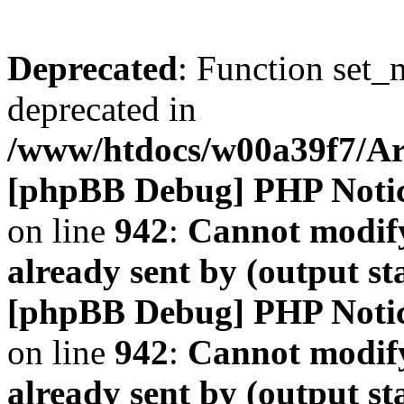
Deprecated
: Function set_
deprecated in
/www/htdocs/w00a39f7/A
[phpBB Debug] PHP Noti
on line
942
:
Cannot modify
already sent by (output s
[phpBB Debug] PHP Noti
on line
942
:
Cannot modify
already sent by (output s