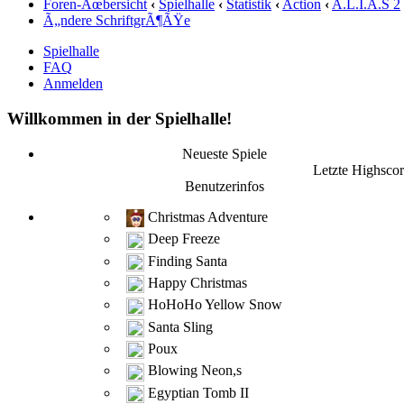
Foren-Ãœbersicht
‹
Spielhalle
‹
Statistik
‹
Action
‹
A.L.I.A.S 2
Ã„ndere SchriftgrÃ¶ÃŸe
Spielhalle
FAQ
Anmelden
Willkommen in der Spielhalle!
Neueste Spiele
Letzte Highscor
Benutzerinfos
Christmas Adventure
Deep Freeze
Finding Santa
Happy Christmas
HoHoHo Yellow Snow
Santa Sling
Poux
Blowing Neon,s
Egyptian Tomb II