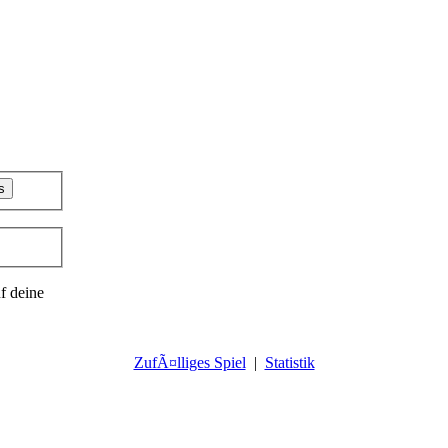
f deine
ZufÃ¤lliges Spiel
|
Statistik