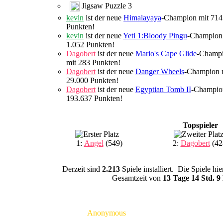
Jigsaw Puzzle 3
kevin
ist der neue
Himalayaya
-Champion mit 714
Punkten!
kevin
ist der neue
Yeti 1:Bloody Pingu
-Champion
1.052 Punkten!
Dagobert
ist der neue
Mario's Cape Glide
-Champ
mit 283 Punkten!
Dagobert
ist der neue
Danger Wheels
-Champion 
29.000 Punkten!
Dagobert
ist der neue
Egyptian Tomb II
-Champio
193.637 Punkten!
Topspieler
1:
Angel
(549)
2:
Dagobert
(42
Derzeit sind
2.213
Spiele installiert. Die Spiele h
Gesamtzeit von
13 Tage 14 Std. 9
Anonymous