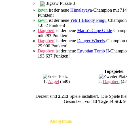
Jigsaw Puzzle 3
kevin
ist der neue
Himalayaya
-Champion mit 714
Punkten!
kevin
ist der neue
Yeti 1:Bloody Pingu
-Champion
1.052 Punkten!
Dagobert
ist der neue
Mario's Cape Glide
-Champ
mit 283 Punkten!
Dagobert
ist der neue
Danger Wheels
-Champion 
29.000 Punkten!
Dagobert
ist der neue
Egyptian Tomb II
-Champio
193.637 Punkten!
Topspieler
1:
Angel
(549)
2:
Dagobert
(42
Derzeit sind
2.213
Spiele installiert. Die Spiele h
Gesamtzeit von
13 Tage 14 Std. 9
Anonymous