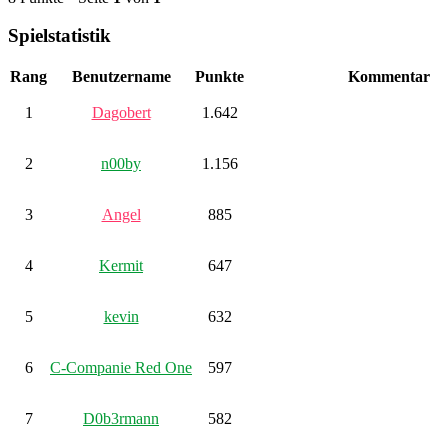
Spielstatistik
Rang
Benutzername
Punkte
Kommentar
1
Dagobert
1.642
2
n00by
1.156
3
Angel
885
4
Kermit
647
5
kevin
632
6
C-Companie Red One
597
7
D0b3rmann
582