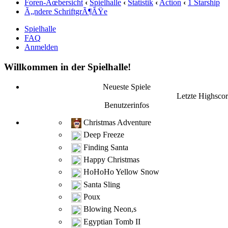
Foren-Ãœbersicht
‹
Spielhalle
‹
Statistik
‹
Action
‹
1 Starship
Ã„ndere SchriftgrÃ¶ÃŸe
Spielhalle
FAQ
Anmelden
Willkommen in der Spielhalle!
Neueste Spiele
Letzte Highscor
Benutzerinfos
Christmas Adventure
Deep Freeze
Finding Santa
Happy Christmas
HoHoHo Yellow Snow
Santa Sling
Poux
Blowing Neon,s
Egyptian Tomb II