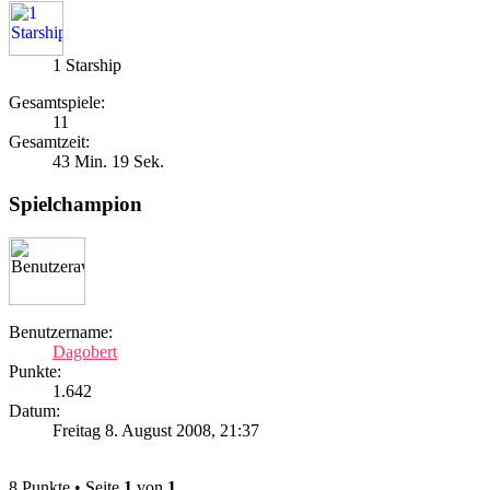
1 Starship
Gesamtspiele:
11
Gesamtzeit:
43 Min. 19 Sek.
Spielchampion
Benutzername:
Dagobert
Punkte:
1.642
Datum:
Freitag 8. August 2008, 21:37
8 Punkte • Seite
1
von
1