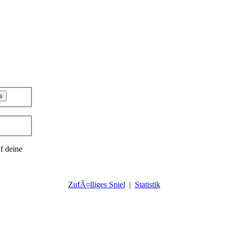
f deine
ZufÃ¤lliges Spiel
|
Statistik