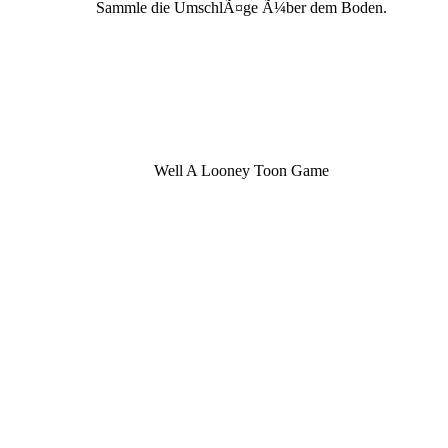
Sammle die UmschlÃ¤ge Ã¼ber dem Boden.
Well A Looney Toon Game