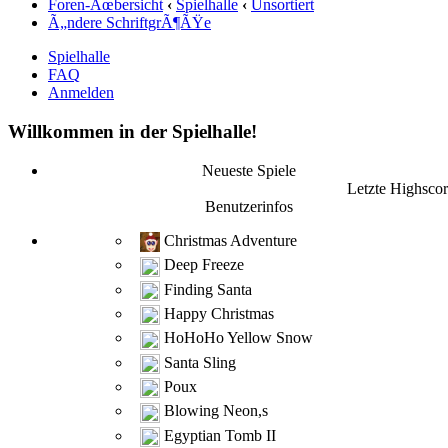
Foren-Ãœbersicht
‹
Spielhalle
‹
Unsortiert
Ã„ndere SchriftgrÃ¶ÃŸe
Spielhalle
FAQ
Anmelden
Willkommen in der Spielhalle!
Neueste Spiele
Letzte Highscor
Benutzerinfos
Christmas Adventure
Deep Freeze
Finding Santa
Happy Christmas
HoHoHo Yellow Snow
Santa Sling
Poux
Blowing Neon,s
Egyptian Tomb II