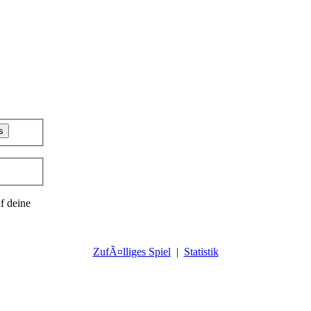
f deine
ZufÃ¤lliges Spiel
|
Statistik