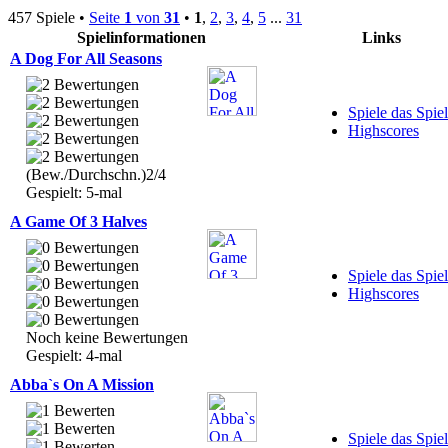
457 Spiele •
Seite
1
von
31
•
1
,
2
,
3
,
4
,
5
...
31
Spielinformationen
Links
A Dog For All Seasons
Spiele das Spiel
Highscores
(Bew./Durchschn.)2/4
Gespielt: 5-mal
A Game Of 3 Halves
Spiele das Spiel
Highscores
Noch keine Bewertungen
Gespielt: 4-mal
Abba`s On A Mission
Spiele das Spiel