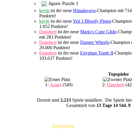
Jigsaw Puzzle 3
kevin
ist der neue
Himalayaya
-Champion mit 714
Punkten!
kevin
ist der neue
Yeti 1:Bloody Pingu
-Champion
1.052 Punkten!
Dagobert
ist der neue
Mario's Cape Glide
-Champ
mit 283 Punkten!
Dagobert
ist der neue
Danger Wheels
-Champion 
29.000 Punkten!
Dagobert
ist der neue
Egyptian Tomb II
-Champio
193.637 Punkten!
Topspieler
1:
Angel
(549)
2:
Dagobert
(42
Derzeit sind
2.213
Spiele installiert. Die Spiele h
Gesamtzeit von
13 Tage 14 Std. 9
Anonymous