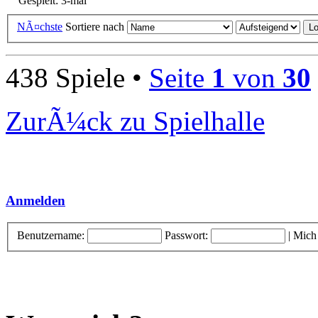
Gespielt: 3-mal
NÃ¤chste
Sortiere nach
438 Spiele •
Seite
1
von
30
ZurÃ¼ck zu Spielhalle
Anmelden
Benutzername:
Passwort:
|
Mich