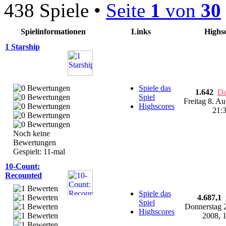
438 Spiele •
Seite
1
von
30
Spielinformationen
Links
Highs
1 Starship
Spiele das
1.642
Da
Spiel
Freitag 8. A
Highscores
21:
Noch keine
Bewertungen
Gespielt: 11-mal
10-Count:
Recounted
Spiele das
4.687,1
Spiel
Donnerstag 
Highscores
2008, 