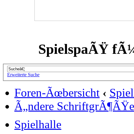
SpielspaÃŸ fÃ
Erweiterte Suche
Foren-Ãœbersicht
‹
Spiel
Ã„ndere SchriftgrÃ¶ÃŸ
Spielhalle