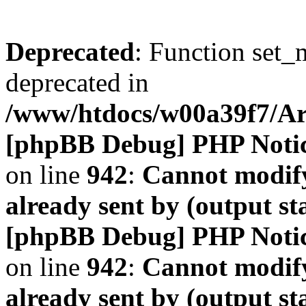
Deprecated
: Function set_
deprecated in
/www/htdocs/w00a39f7/A
[phpBB Debug] PHP Noti
on line
942
:
Cannot modify
already sent by (output s
[phpBB Debug] PHP Noti
on line
942
:
Cannot modify
already sent by (output s