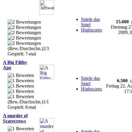
Spiele das
15.600
Spiel
Dienstag 2
Highscores
2009, 
(Bew./Durchschn.)2/3
Gespielt: 7-mal
A Big Filthy
Ape
Spiele das
6.500
Spiel
Freitag 22. A
Highscores
17:
(Bew./Durchschn.)1/1
Gespielt: 8-mal
A murder of
Scarecrows
Spiele das